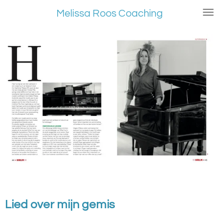
Ga
Melissa Roos Coaching
direct
naar
de
hoofdinhoud
Lied over mijn gemis