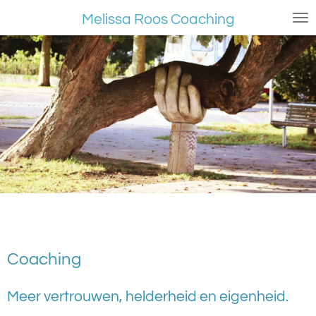
Ga
Melissa Roos Coaching
direct
naar
de
hoofdinhoud
Coaching
Meer vertrouwen, helderheid en eigenheid.